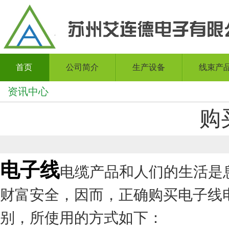
首页
公司简介
生产设备
线束产
资讯中心
购
电子线
电缆产品和人们的生活是
财富安全，因而，正确购买电子线
别，所使用的方式如下：